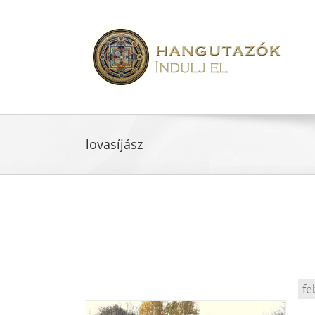
lovasíjász
fe