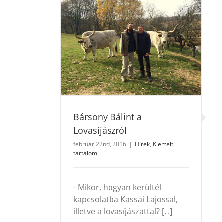
álint a
szról
tartalom
Bársony Bálint a
Lovasíjászról
február 22nd, 2016
|
Hírek
,
Kiemelt
tartalom
- Mikor, hogyan kerültél
kapcsolatba Kassai Lajossal,
illetve a lovasíjászattal? [...]