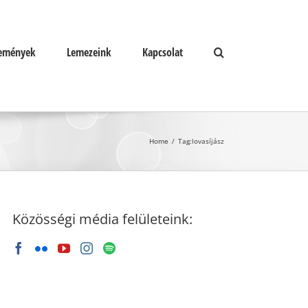
emények
Lemezeink
Kapcsolat
Home
/
Tag:
lovasíjász
Közösségi média felületeink: