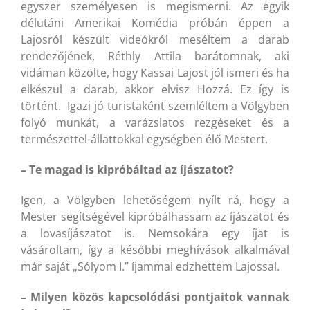
egyszer személyesen is megismerni. Az egyik
délutáni Amerikai Komédia próbán éppen a
Lajosról készült videókról meséltem a darab
rendezőjének, Réthly Attila barátomnak, aki
vidáman közölte, hogy Kassai Lajost jól ismeri és ha
elkészül a darab, akkor elvisz Hozzá. Ez így is
történt. Igazi jó turistaként szemléltem a Völgyben
folyó munkát, a varázslatos rezgéseket és a
természettel-állattokkal egységben élő Mestert.
– Te magad is kipróbáltad az íjászatot?
Igen, a Völgyben lehetőségem nyílt rá, hogy a
Mester segítségével kipróbálhassam az íjászatot és
a lovasíjászatot is. Nemsokára egy íjat is
vásároltam, így a későbbi meghívások alkalmával
már saját „Sólyom I.” íjammal edzhettem Lajossal.
– Milyen közös kapcsolódási pontjaitok vannak