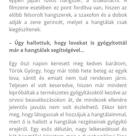
éppen japán fúvós hangszer, a shakuhachi. A
filmzene esetében ez pont fordítva van, hiszen az
előbb felsorolt hangszerek, a szaxofon és a dobok
adják a zene gerincét, melyet a hangtálak csak
kiegészítenek.
– Úgy hallottuk, hogy lovakat is gyógyítottál
már a hangtálak segítségével…
Egy őszi napon keresett meg kedves barátom,
Török György, hogy már több hete beteg az egyik
lova, sántít és emiatt nem tud rendesen járni.
Teljesen el volt keseredve, hiszen már mindent
kipróbáltak a természetes gyógyításoktól kezdve az
orvosi beavatkozásokon át, de mindezek ellenére
jelentős javulás nem volt észlelhető. Ekkor kért
meg, hogy látogassak el hozzájuk a hangtálaimmal,
mert ő is hallott a hangtálak rezgéseinek gyógyító
erejéről. Egy esős délután, nagy lelkesedéssel és