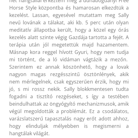
hét hangtállal érkeztem meg a dunabogdányi Free
Horse Style központba és hamarosan elkezdtük a
kezelést. Lassan, egyesével mutattam meg Sally
nevű lovának a tálakat, aki kb. 5 perc után olyan
meditatív állapotba került, hogy a közel egy órás
kezelés alatt szinte végig Gazdája tartotta a fejét. A
terápia után jól megetettük majd hazamentem.
Másnap kora reggel hívott Gyuri, hogy nem tudja
mi történt, de a ló vidáman vágtázik a mezőn.
Szerintem ez annak köszönhető, hogy a lovak
nagyon magas rezgésszintű ösztönlények, akik
nem mérlegelnek, csak egyszerűen érzik, hogy mi
jó, s mi rossz nekik. Sally blokkmentesen tudta
fogadni a tisztító rezgéseket, s így a testében
beindulhattak az öngyógyító mechanizmusok, amik
végül megoldották a problémát. Ez a csodálatos,
varázslatszerű tapasztalás nagy erőt adott ahhoz,
hogy elinduljak mélyebben is megismerni a
hangtálak világát.