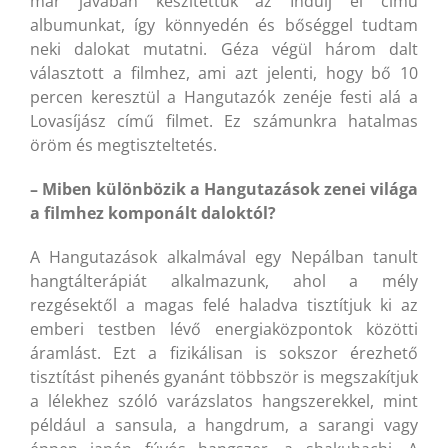
már javában készítettük az Indulj el című
albumunkat, így könnyedén és bőséggel tudtam
neki dalokat mutatni. Géza végül három dalt
választott a filmhez, ami azt jelenti, hogy bő 10
percen keresztül a Hangutazók zenéje festi alá a
Lovasíjász című filmet. Ez számunkra hatalmas
öröm és megtiszteltetés.
– Miben különbözik a Hangutazások zenei világa
a filmhez komponált daloktól?
A Hangutazások alkalmával egy Nepálban tanult
hangtálterápiát alkalmazunk, ahol a mély
rezgésektől a magas felé haladva tisztítjuk ki az
emberi testben lévő energiaközpontok közötti
áramlást. Ezt a fizikálisan is sokszor érezhető
tisztítást pihenés gyanánt többször is megszakítjuk
a lélekhez szóló varázslatos hangszerekkel, mint
például a sansula, a hangdrum, a sarangi vagy