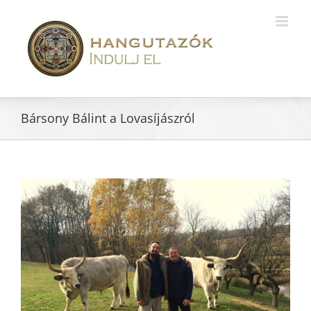
Bársony Bálint a Lovasíjászról
View
Larger
Image