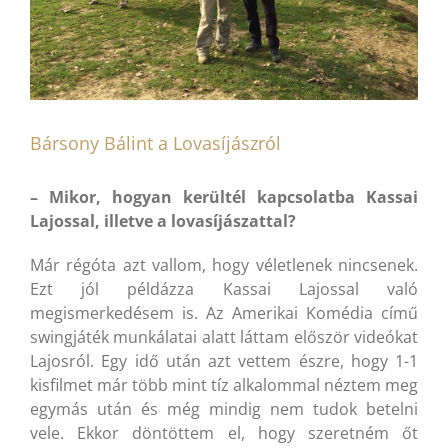
Bársony Bálint a Lovasíjászról
– Mikor, hogyan kerültél kapcsolatba Kassai
Lajossal, illetve a lovasíjászattal?
Már régóta azt vallom, hogy véletlenek nincsenek.
Ezt jól példázza Kassai Lajossal való
megismerkedésem is. Az Amerikai Komédia című
swingjáték munkálatai alatt láttam először videókat
Lajosról. Egy idő után azt vettem észre, hogy 1-1
kisfilmet már több mint tíz alkalommal néztem meg
egymás után és még mindig nem tudok betelni
vele. Ekkor döntöttem el, hogy szeretném őt