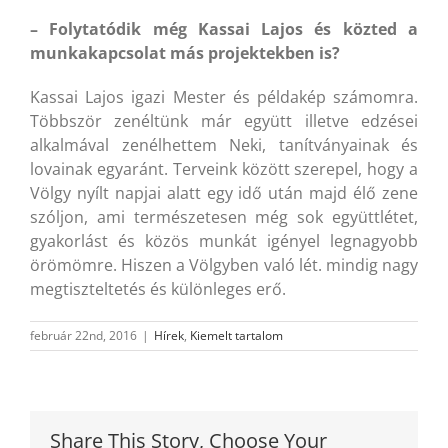
– Folytatódik még Kassai Lajos és közted a
munkakapcsolat más projektekben is?
Kassai Lajos igazi Mester és példakép számomra.
Többször zenéltünk már együtt illetve edzései
alkalmával zenélhettem Neki, tanítványainak és
lovainak egyaránt. Terveink között szerepel, hogy a
Völgy nyílt napjai alatt egy idő után majd élő zene
szóljon, ami természetesen még sok együttlétet,
gyakorlást és közös munkát igényel legnagyobb
örömömre. Hiszen a Völgyben való lét. mindig nagy
megtiszteltetés és különleges erő.
február 22nd, 2016
|
Hírek
,
Kiemelt tartalom
Share This Story, Choose Your