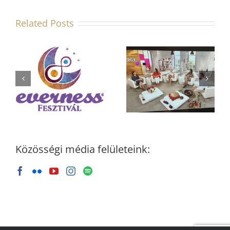
Related Posts
Hangutazók a
Hangutazók a
Ridikül című
TV2-n
tv műsorban
Közösségi média felületeink: