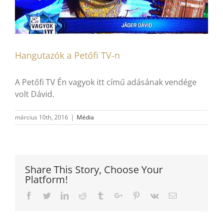
Hangutazók a Petőfi TV-n
A Petőfi TV Én vagyok itt című adásának vendége
volt Dávid.
március 10th, 2016
|
Média
Share This Story, Choose Your
Platform!
Facebook
Twitter
Linkedin
Reddit
Tumblr
Google+
Pinterest
Vk
Email