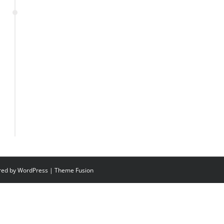
ered by
WordPress
|
Theme Fusion