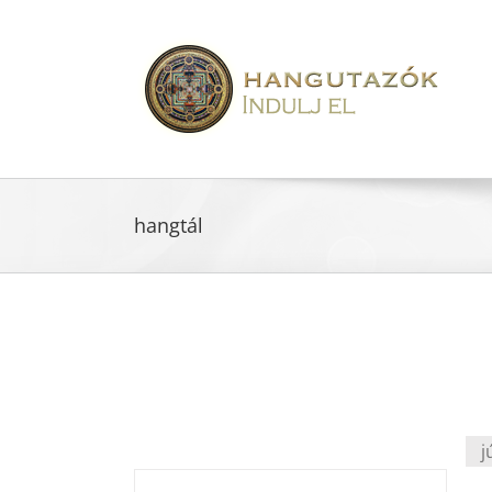
hangtál
j