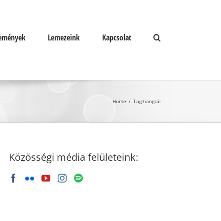
emények
Lemezeink
Kapcsolat
Home
/
Tag:
hangtál
Közösségi média felületeink: