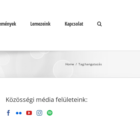
emények
Lemezeink
Kapcsolat
Home
/
Tag:
hangutazás
Közösségi média felületeink: