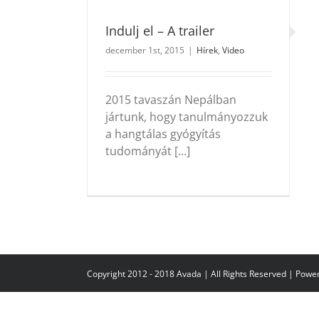
Indulj el – A trailer
december 1st, 2015
|
Hírek
,
Video
2015 tavaszán Nepálban
jártunk, hogy tanulmányozzuk
a hangtálas gyógyítás
tudományát [...]
Copyright 2012 - 2018 Avada | All Rights Reserved | Pow