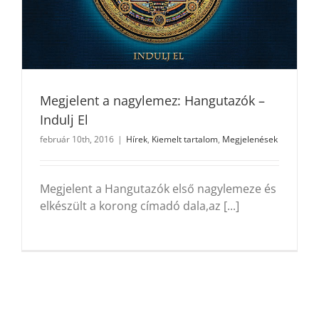
Megjelent a nagylemez: Hangutazók –
Indulj El
február 10th, 2016
|
Hírek
,
Kiemelt tartalom
,
Megjelenések
Megjelent a Hangutazók első nagylemeze és
elkészült a korong címadó dala,az [...]