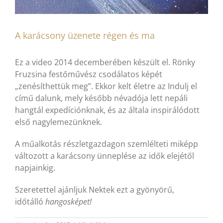
A karácsony üzenete régen és ma
Ez a video 2014 decemberében készült el. Rönky
Fruzsina festőművész csodálatos képét
„zenésíthettük meg”. Ekkor kelt életre az Indulj el
című dalunk, mely később névadója lett nepáli
hangtál expedíciónknak, és az általa inspirálódott
első nagylemezünknek.
A műalkotás részletgazdagon szemlélteti miképp
változott a karácsony ünneplése az idők elejétől
napjainkig.
Szeretettel ajánljuk Nektek ezt a gyönyörű,
időtálló
hangosképet!