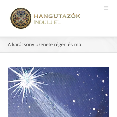
A karácsony üzenete régen és ma
View
Larger
Image