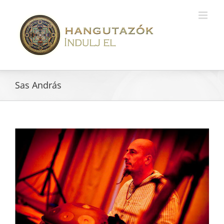
Sas András
View
Larger
Image