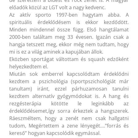
előadók közül az LGT volt a nagy kedvenc.
Az aktív sporto 1997-ben hagytam abba. A
spirituális érdeklődésem is ekkor kezdődött.
Minden mindennel össze függ. Első hangtálamat
2000-ben találtam meg 33 évesen. Igazán csak a
hangja tetszett meg, ekkor még nem tudtam, hogy
mi is ez a világ aminek a kapujában állok.
Eközben sportágat váltottam és squash edzőként
helyezkedtem el.
Miután sok emberrel kapcsolódtam érdeklődni
kezdtem a pszichológia (
sportpszichológiát már
tanultam) iránt, ezzel párhuzamosan tanulni
kezdtem alternatív gyógymódokat is. A hang és
rezgésterápia kötötte le leginkább az
érdeklődésemet,így sorra érkeztek a hangszerek.
Ráeszméltem, hogy a zenét nem csak hallgatni
tudom, Megértettem a zene lényegét….”forrás és
kereső” hogyan kapcsolódik egymással.