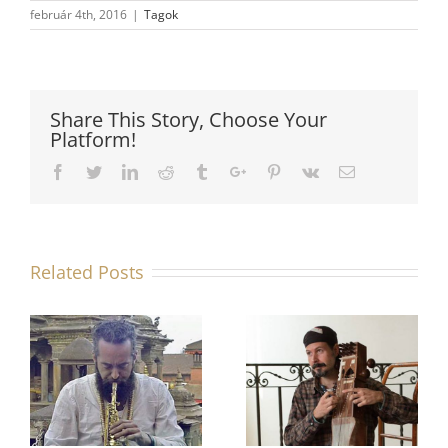
február 4th, 2016
|
Tagok
Share This Story, Choose Your
Platform!
Facebook
Twitter
Linkedin
Reddit
Tumblr
Google+
Pinterest
Vk
Email
Related Posts
nt
Jäger David