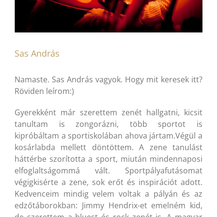
Sas András
Namaste. Sas András vagyok. Hogy mit keresek itt?
Röviden leírom:)
Gyerekként már szerettem zenét hallgatni, kicsit
tanultam is zongorázni, több sportot is
kipróbáltam a sportiskolában ahova jártam.Végül a
kosárlabda mellett döntöttem. A zene tanulást
háttérbe szorította a sport, miután mindennaposi
elfoglaltságommá vált. Sportpályafutásomat
végigkisérte a zene, sok erőt és inspirációt adott.
Kedvenceim mindig velem voltak a pályán és az
edzőtáborokban: Jimmy Hendrix-et emelném kid,
de szerettem a bluest és rock zenét is. A magyar